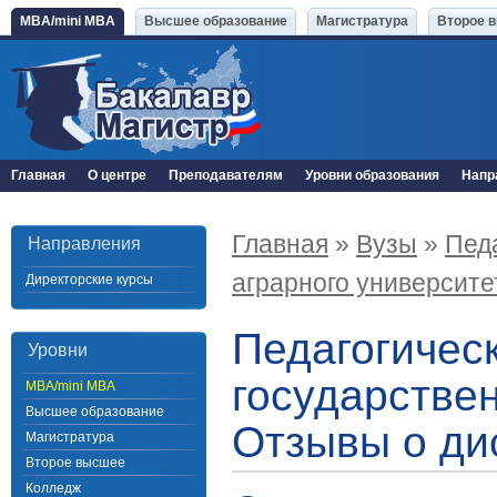
MBA/mini MBA
Высшее образование
Магистратура
Второе 
Главная
О центре
Преподавателям
Уровни образования
Напр
Главная
»
Вузы
»
Педа
Направления
аграрного университе
Директорские курсы
Педагогичес
Уровни
государствен
MBA/mini MBA
Высшее образование
Отзывы о ди
Магистратура
Второе высшее
Колледж