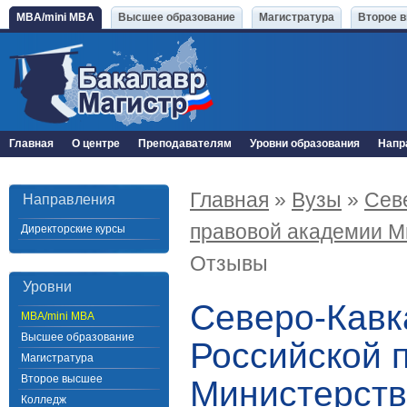
MBA/mini MBA
Высшее образование
Магистратура
Второе 
Главная
О центре
Преподавателям
Уровни образования
Напр
Главная
»
Вузы
»
Сев
Направления
правовой академии М
Директорские курсы
Отзывы
Уровни
Северо-Кавк
MBA/mini MBA
Высшее образование
Российской 
Магистратура
Второе высшее
Министерств
Колледж