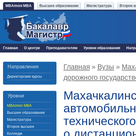
MBA/mini MBA
Высшее образование
Магистратура
Второе 
Главная
О центре
Преподавателям
Уровни образования
Напр
Главная
»
Вузы
»
Мах
Направления
дорожного государств
Директорские курсы
Махачкалинс
Уровни
автомобильн
MBA/mini MBA
Высшее образование
техническог
Магистратура
Второе высшее
о дистанцио
Колледж