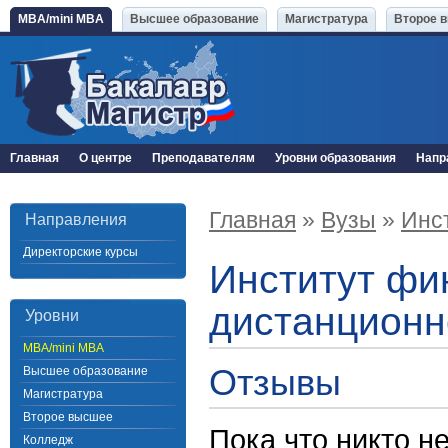
MBA/mini MBA
Высшее образование
Магистратура
Второе 
Главная
О центре
Преподавателям
Уровни образования
Напр
Главная
»
Вузы
»
Инс
Направления
Директорские курсы
Институт фи
дистанционн
Уровни
MBA/mini MBA
Отзывы
Высшее образование
Магистратура
Второе высшее
Пока что никто н
Колледж