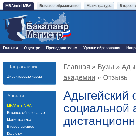
MBA/mini MBA
Высшее образование
Магистратура
Второе 
Главная
О центре
Преподавателям
Уровни образования
Напр
Главная
»
Вузы
»
Ады
Направления
академии
» Отзывы
Директорские курсы
Адыгейский 
Уровни
социальной 
MBA/mini MBA
Высшее образование
дистанционн
Магистратура
Второе высшее
Колледж