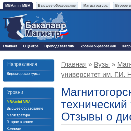
MBA/mini MBA
Высшее образование
Магистратура
Второе 
Главная
О центре
Преподавателям
Уровни образования
Напр
Главная
»
Вузы
»
Маг
Направления
университет им. Г.И. 
Директорские курсы
Магнитогорс
Уровни
технический 
MBA/mini MBA
Высшее образование
Отзывы о ди
Магистратура
Второе высшее
Колледж